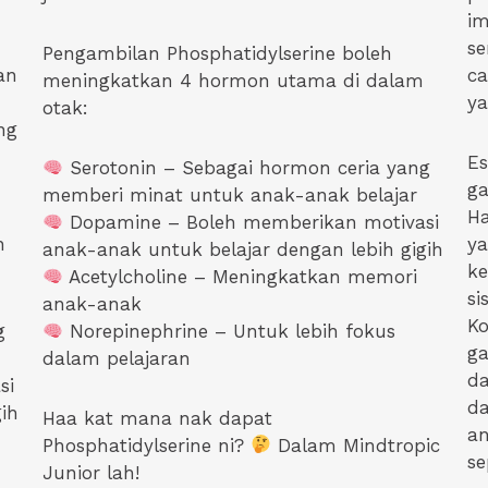
im
se
Pengambilan Phosphatidylserine boleh
an
ca
meningkatkan 4 hormon utama di dalam
ya
otak:
ng
Es
Serotonin – Sebagai hormon ceria yang
g
memberi minat untuk anak-anak belajar
H
Dopamine – Boleh memberikan motivasi
n
y
anak-anak untuk belajar dengan lebih gigih
ke
Acetylcholine – Meningkatkan memori
si
anak-anak
Ko
g
Norepinephrine – Untuk lebih fokus
ga
dalam pelajaran
da
si
d
ih
Haa kat mana nak dapat
an
Phosphatidylserine ni?
Dalam Mindtropic
se
Junior lah!