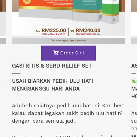
Order Sini
GASTRITIS & GERD RELIEF SET
A
—–
—
K
USAH BIARKAN PEDIH ULU HATI
MENGGANGGU HARI ANDA
M
HO
Aduhhh sakitnya pedih ulu hati ni! Kan best
kalau dapat legakan sakit pedih ulu hati ni
A
dengan cara semula jadi.
su
ha
s