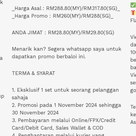
uk
_Harga Asal : RM288.80(MY)/RM317.80(SG)_
_Harga Promo : RM260(MY)/RM288(SG)_
Fl
ANDA JIMAT : RM28.80(MY)/RM29.80(SG)
Vi
n
d
Menarik kan? Segera whatsapp saya untuk
10
dapatkan promo berbaloi ini.
a
be
ba
TERMA & SYARAT
Vi
se
1. Eksklusif 1 set untuk seorang pelanggan
go
up
sahaja
2. Promosi pada 1 November 2024 sehingga
Te
30 November 2024
ke
3. Pembayaran melalui Online/FPX/Credit
As
Card/Debit Card, Sales Wallet & COD
4. Penghantaran melalui kurier yang