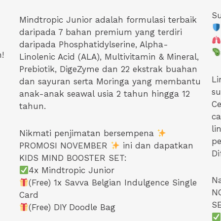
Su
Mindtropic Junior adalah formulasi terbaik
daripada 7 bahan premium yang terdiri
daripada Phosphatidylserine, Alpha-
!
Linolenic Acid (ALA), Multivitamin & Mineral,
Prebiotik, DigeZyme dan 22 ekstrak buahan
Li
dan sayuran serta Moringa yang membantu
su
anak-anak seawal usia 2 tahun hingga 12
C
tahun.
ca
li
Nikmati penjimatan bersempena
pe
PROMOSI NOVEMBER
ini dan dapatkan
Di
KIDS MIND BOOSTER SET:
4x Mindtropic Junior
Na
(Free) 1x Savva Belgian Indulgence Single
N
Card
SE
(Free) DIY Doodle Bag