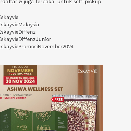
rdaftar & juga terpakai untuk self-pickup
skayvie
skayvieMalaysia
skayvieDiffenz
skayvieDiffenzJunior
EskayviePromosiNovember2024