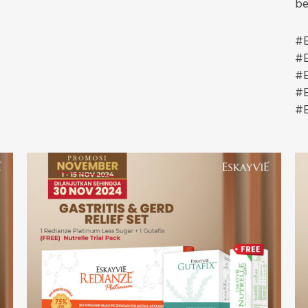
be
#E
#E
#E
#E
#