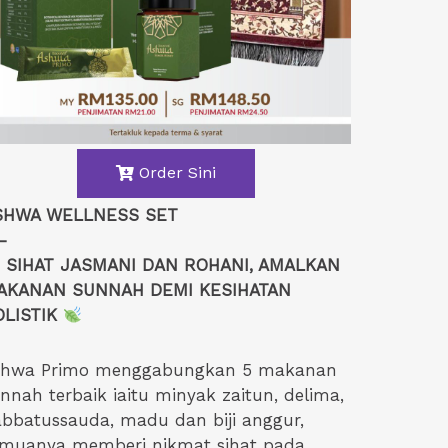
Order Sini
SHWA WELLNESS SET
-
SIHAT JASMANI DAN ROHANI, AMALKAN
AKANAN SUNNAH DEMI KESIHATAN
LISTIK
shwa Primo menggabungkan 5 makanan
nnah terbaik iaitu minyak zaitun, delima,
bbatussauda, madu dan biji anggur,
emuanya memberi nikmat sihat pada