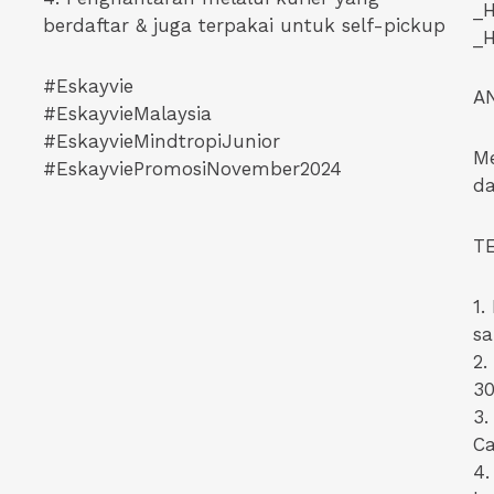
_H
berdaftar & juga terpakai untuk self-pickup
_
#Eskayvie
A
#EskayvieMalaysia
#EskayvieMindtropiJunior
Me
#EskayviePromosiNovember2024
da
T
1.
sa
2.
3
3.
Ca
4.